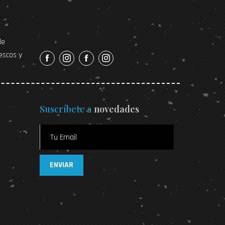
de
escos y
Suscríbete a
novedades
ENVIAR