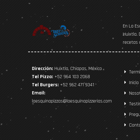
En La Es
Huixtla.
recetas 
Dirección:
Huixtla, Chiapas, México
Termi
Tel Pizza:
+52 964 103 2068
Inicio
Tel Burgers:
+52 962 471 9341
Email:
Nosot
laesquinapizzas@laesquinapizzerias.com
Testi
Pregu
Cont